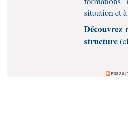
formations 
situation et à
Découvrez no
structure
(cl
RSS 2.0
|
P