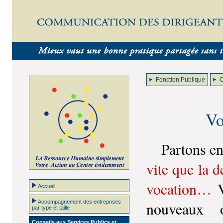
Fonction Publique
C
Vo
Partons ens
vite que la d
vocation…
V
Accueil
Accompagnement des entreprises
nouveaux o
par type et taille
Conseils aux Services Publics et