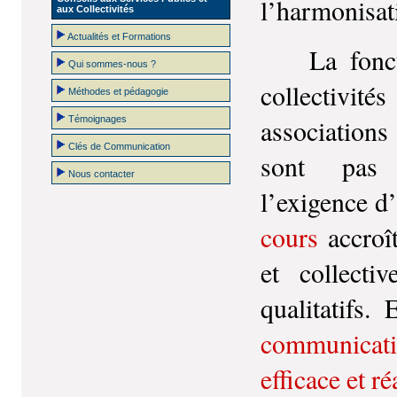
l’harmonisat
aux Collectivités
Actualités et Formations
La fonctio
Qui sommes-nous ?
collectivit
Méthodes et pédagogie
association
Témoignages
Clés de Communication
sont pas 
Nous contacter
l’exigence d
cours
accroît
et collecti
qualitatifs.
communicatio
efficace et ré