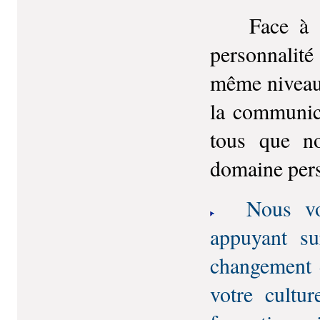
Face à c
personnalit
même niveau 
la communica
tous que n
domaine pers
Nous vo
appuyant s
changement 
votre cultu