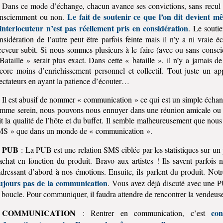
Dans ce mode d’échange, chacun avance ses convictions, sans recul su
Le fait de soutenir ce que l’on dit devient m
nsciemment ou non.
interlocuteur n’est pas réellement pris en considération
. Le soutie
nsidération de l’autre peut être parfois feinte mais il n’y a ni vraie é
ceveur subit. Si nous sommes plusieurs à le faire (avec ou sans conscie
Bataille » serait plus exact. Dans cette « bataille », il n’y a jamais de 
core moins d’enrichissement personnel et collectif. Tout juste un ap
ectateurs en ayant la patience d’écouter…
Il est abusif de nommer « communication » ce qui est un simple échan
mme serein, nous pouvons nous ennuyer dans une réunion amicale ou 
it la qualité de l’hôte et du buffet. Il semble malheureusement que no
S » que dans un monde de « communication ».
PUB
: La PUB est une relation SMS ciblée par les statistiques sur un 
achat en fonction du produit. Bravo aux artistes ! Ils savent parfois 
adressant d’abord à nos émotions. Ensuite, ils parlent du produit. Notr
ujours pas de la communication
. Vous avez déjà discuté avec une 
 boucle. Pour communiquer, il faudra attendre de rencontrer la vendeuse
COMMUNICATION
con
: Rentrer en communication, c’est