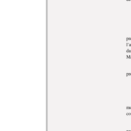
pr
l’
da
Ma
pr
mo
co
pr