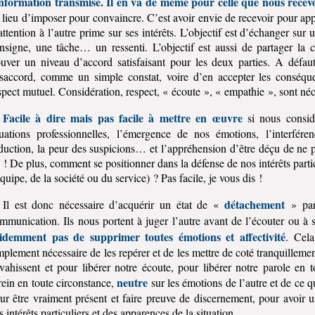
information transmise. Il en va de même pour celle que nous recev
 lieu d’imposer pour convaincre. C’est avoir envie de recevoir pour a
attention à l’autre prime sur ses intérêts. L’objectif est d’échanger sur
nsigne, une tâche… un ressenti. L’objectif est aussi de partager la 
ouver un niveau d’accord satisfaisant pour les deux parties. A défau
saccord, comme un simple constat, voire d’en accepter les conséque
spect mutuel. Considération, respect, « écoute », « empathie », sont né
Facile à dire mais pas facile à mettre en œuvre
si nous considé
tuations professionnelles, l’émergence de nos émotions, l’interfér
duction, la peur des suspicions… et l’appréhension d’être déçu de ne 
 ! De plus, comment se positionner dans la défense de nos intérêts partic
équipe, de la société ou du service) ? Pas facile, je vous dis !
détachement
Il est donc nécessaire d’acquérir un état de «
» par 
mmunication. Ils nous portent à juger l’autre avant de l’écouter ou à s
idemment pas de supprimer toutes émotions et affectivité
. Cela
mplement nécessaire de les repérer et de les mettre de coté tranquillement
vahissent et pour libérer notre écoute, pour libérer notre parole en 
neutre
rein en toute circonstance,
sur les émotions de l’autre et de ce q
ur être vraiment présent et faire preuve de discernement, pour avoir 
s intérêts particuliers et des apparences de la situation.