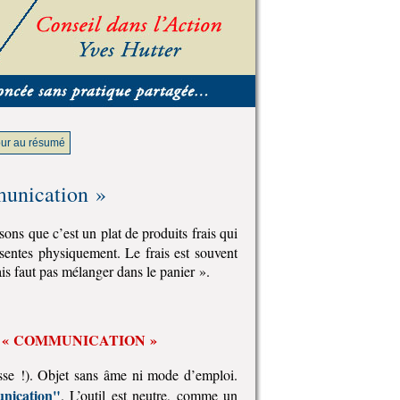
ur au résumé
munication »
isons que c’est un plat de produits frais qui
entes physiquement. Le frais est souvent
s faut pas mélanger dans le panier ».
t « COMMUNICATION »
usse !). Objet sans âme ni mode d’emploi.
unication"
. L’outil est neutre, comme un