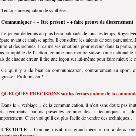
Tentons une équation de synthèse :
Communiquer = « être présent » + faire preuve de discernement
Le joueur de tennis au plus beau palmarès de tous les temps, Roger Fede
épare avant et analyse après. Il considère les talents de son partenaire.
autre et des siennes. Il calme ses émotions pour revenir dans la partie, p
ns la rapidité de l’action, comme une montre suisse, (une nationalité qu
is de chaque erreur, il tire une leçon sur lui-même pour faire mieux l
Ce qu’il y a de bien en communication, contrairement au sport, c’
ogresser. Profitons en !
QUELQUES PRECISIONS sur les termes autour de la communic
Dans le « verbiage » de la communication, il n’est sans doute pas inuti
ts récurrents, parfois présentés comme des « techniques », alor
mportement. C’est vrai qu’il est plus facile de vendre des techniques…
L’ÉCOUTE
: Comme disait ma grand-mère « on a deux oreille
oportionnellement ! ».