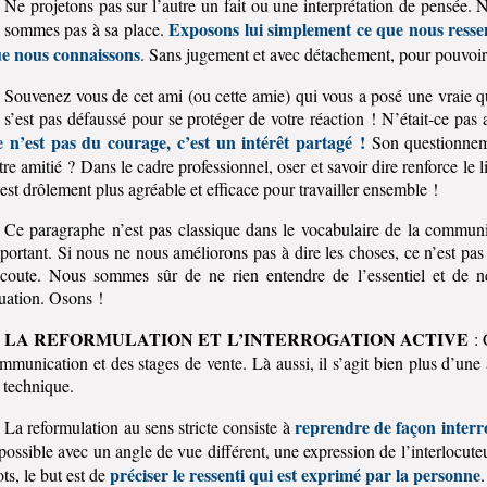
Ne projetons pas sur l’autre un fait ou une interprétation de pensée. 
Exposons lui simplement ce que nous resse
 sommes pas à sa place.
e nous connaissons
. Sans jugement et avec détachement, pour pouvoir l
Souvenez vous de cet ami (ou cette amie) qui vous a posé une vraie q
 s’est pas défaussé pour se protéger de votre réaction ! N’était-ce pas 
 n’est pas du courage, c’est un intérêt partagé !
Son questionneme
tre amitié ? Dans le cadre professionnel, oser et savoir dire renforce le
est drôlement plus agréable et efficace pour travailler ensemble !
Ce paragraphe n’est pas classique dans le vocabulaire de la communic
portant. Si nous ne nous améliorons pas à dire les choses, ce n’est pas
écoute. Nous sommes sûr de ne rien entendre de l’essentiel et de 
tuation. Osons !
LA REFORMULATION ET L’INTERROGATION ACTIVE
: 
mmunication et des stages de vente. Là aussi, il s’agit bien plus d’une a
 technique.
reprendre de façon interr
La reformulation au sens stricte consiste à
 possible avec un angle de vue différent, une expression de l’interlocu
préciser le ressenti qui est exprimé par la personne
ts, le but est de
.