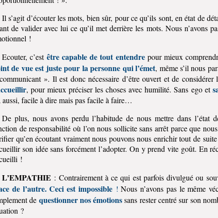
Il s’agit d’écouter les mots, bien sûr, pour ce qu’ils sont, en état de dét
ant de valider avec lui ce qu’il met derrière les mots. Nous n’avons p
otionnel !
être capable de tout entendre
Ecouter, c’est
pour mieux comprendre
int de vue est juste pour la personne qui l’émet
, même s’il nous par
communicant ». Il est donc nécessaire d’être ouvert et de considérer 
ccueillir
s
, pour mieux préciser les choses avec humilité. Sans ego et
 aussi, facile à dire mais pas facile à faire…
De plus, nous avons perdu l’habitude de nous mettre dans l’état de
nction de responsabilité où l’on nous sollicite sans arrêt parce que no
rifier qu’en écoutant vraiment nous pouvons nous enrichir tout de suit
cueillir son idée sans forcément l’adopter. On y prend vite goût. En réci
cueilli !
L’EMPATHIE
: Contrairement à ce qui est parfois divulgué ou so
ace de l’autre. Ceci est impossible
!
Nous n’avons pas le même vécu 
questionner nos émotions
mplement de
sans rester centré sur son nom
tuation ?