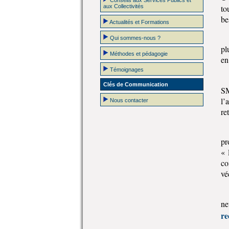
Conseils aux Services Publics et
aux Collectivités
to
be
Actualités et Formations
Qui sommes-nous ?
pl
Méthodes et pédagogie
en
Témoignages
Clés de Communication
SM
l’
Nous contacter
re
pr
« 
co
vé
ne
re