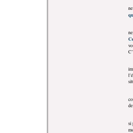
ne
qu
ne
Ce
vo
C’
im
l’
si
co
de
si
mo