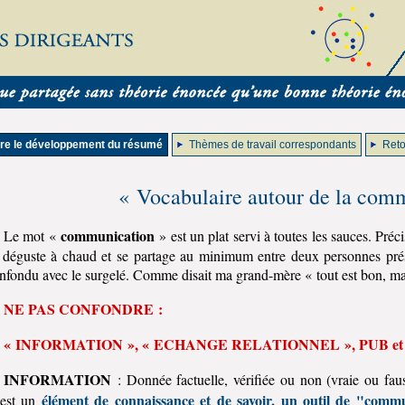
ire le développement du résumé
Thèmes de travail correspondants
Reto
« Vocabulaire autour de la com
communication
Le mot «
» est un plat servi à toutes les sauces. Préc
 déguste à chaud et se partage au minimum entre deux personnes prés
nfondu avec le surgelé. Comme disait ma grand-mère « tout est bon, mai
NE PAS CONFONDRE :
« INFORMATION », « ECHANGE RELATIONNEL », PUB e
INFORMATION
: Donnée factuelle, vérifiée ou non (vraie ou fa
élément de connaissance et de savoir, un outil de "comm
est un