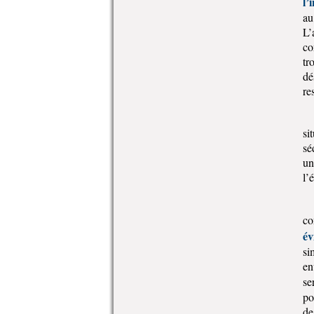
l’
au
L’
co
tr
dé
re
si
sé
un
l’
co
év
si
en
se
po
de