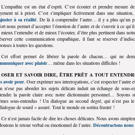
L’empathie est un état d’esprit. C’est écouter et prendre mesure de
gement ni à priori. C’est s’impliquer fictivement dans une situation,
ajuster à sa réalité
. De là à comprendre l’autre… il y a plus qu’un p
fort nous permet d’accepter l’émotion de l’autre et de s’ouvrir à ce qu’il
 mieux l’entendre et de mieux l’écouter, d’être plus pertinent dans notr
éserver cette communication empathique, il faut se réserver d’indis
ponses à toutes les questions.
Cet effort permet de libérer la parole de chacun… qui ne dem
mmuniquer avec plaisir
… même dans les situations difficiles !
OSER ET SAVOIR DIRE, ÊTRE PRÊT A TOUT ENTENDR
s avoir peur
. Oser exprimer nos interrogations, c’est respecter l’autre 
on n’ose pas aborder les sujets délicats induit un échange de sous-
tendre la parole claire avec notre dictionnaire personnel… Soyons 
mes sous-entendus ! Un dialogue au second degré, qui n’est pas l
dialogue de sourd » assuré. Tout le monde en sortira frustré !
Ce n’est jamais facile de dire les choses délicates. Nous avons simple
Décontractons nous 
doutons le retour verbal ou émotionnel de l’autre.