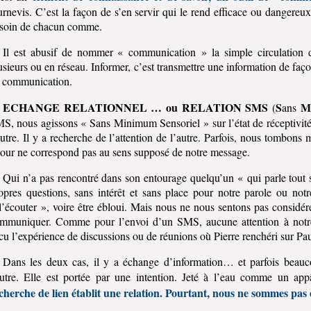
urnevis. C’est la façon de s’en servir qui le rend efficace ou dangereux.
soin de chacun comme.
Il est abusif de nommer « communication » la simple circulation d
usieurs ou en réseau. Informer, c’est transmettre une information de faço
 communication.
ECHANGE RELATIONNEL … ou RELATION SMS
S
M
(
ans
S, nous agissons « Sans Minimum Sensoriel » sur l’état de réceptivité de
autre. Il y a recherche de l’attention de l’autre. Parfois, nous tombons m
tour ne correspond pas au sens supposé de notre message.
Qui n’a pas rencontré dans son entourage quelqu’un « qui parle tout s
opres questions, sans intérêt et sans place pour notre parole ou notre
l’écouter », voire être ébloui. Mais nous ne nous sentons pas consid
mmuniquer. Comme pour l’envoi d’un SMS, aucune attention à notre r
cu l’expérience de discussions ou de réunions où Pierre renchéri sur P
Dans les deux cas, il y a échange d’information… et parfois beauc
utre. Elle est portée par une intention. Jeté à l’eau comme un appât
cherche de lien établit une relation. Pourtant, nous ne sommes pa