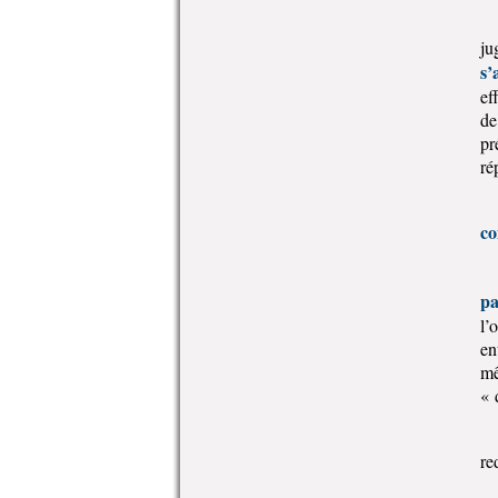
ju
s’
ef
de
pr
ré
co
pa
l’
en
mê
« 
re