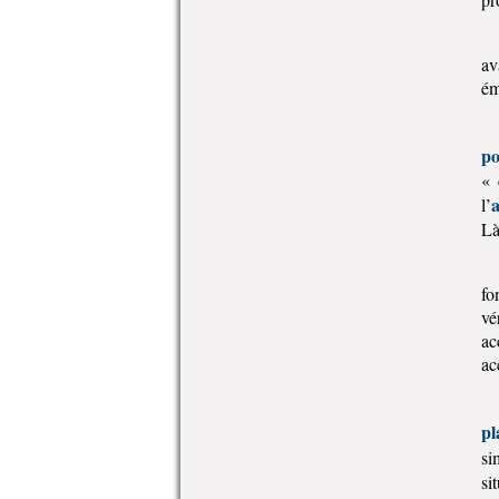
av
ém
po
« 
a
l’
Là
fo
vé
ac
ac
pl
si
si