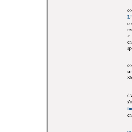
co
L’
co
re
« 
en
sp
co
so
SM
d’
s’
to
en