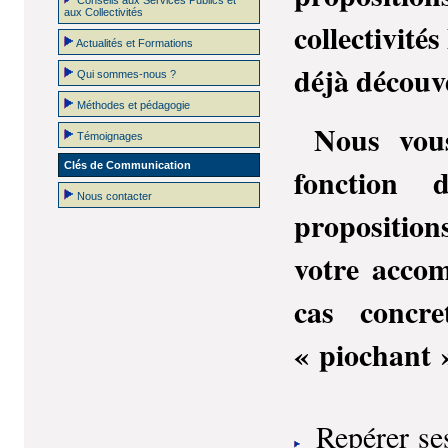
Conseils aux Services Publics et
aux Collectivités
collectivités
Actualités et Formations
déjà découve
Qui sommes-nous ?
Méthodes et pédagogie
Nous vous
Témoignages
Clés de Communication
fonction 
Nous contacter
proposition
votre acco
cas concre
« piochant »
Repérer ses